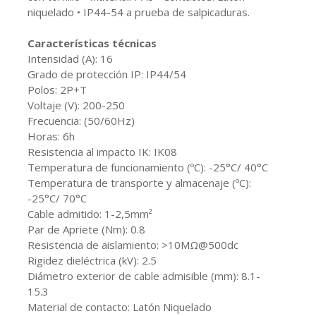
niquelado • IP44-54 a prueba de salpicaduras.
Características técnicas
Intensidad (A): 16
Grado de protección IP: IP44/54
Polos: 2P+T
Voltaje (V): 200-250
Frecuencia: (50/60Hz)
Horas: 6h
Resistencia al impacto IK: IK08
Temperatura de funcionamiento (ºC): -25°C/ 40°C
Temperatura de transporte y almacenaje (ºC):
-25°C/ 70°C
Cable admitido: 1-2,5mm²
Par de Apriete (Nm): 0.8
Resistencia de aislamiento: >10MΩ@500dc
Rigidez dieléctrica (kV): 2.5
Diámetro exterior de cable admisible (mm): 8.1-
15.3
Material de contacto: Latón Niquelado