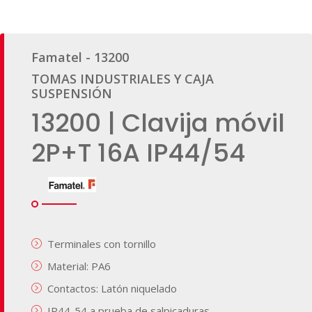
Famatel - 13200
TOMAS INDUSTRIALES Y CAJA
SUSPENSIÓN
13200 | Clavija móvil
2P+T 16A IP44/54
Terminales con tornillo
Material: PA6
Contactos: Latón niquelado
IP44-54 a prueba de salpicaduras